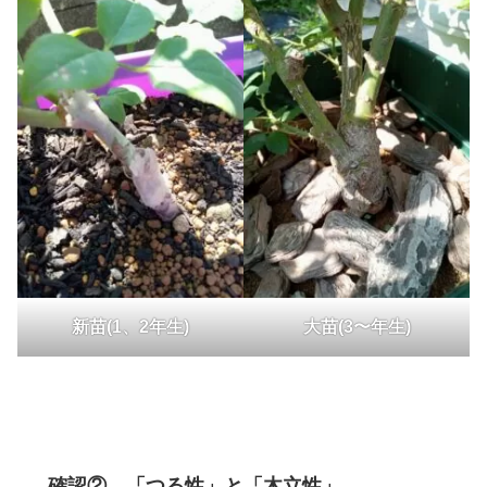
新苗(1、2年生)
大苗(3〜年生)
確認② 「つる性」と「木立性」