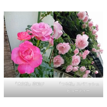
「木立性」恋結び
「つる
性
」スパニッシュ
ビューティー