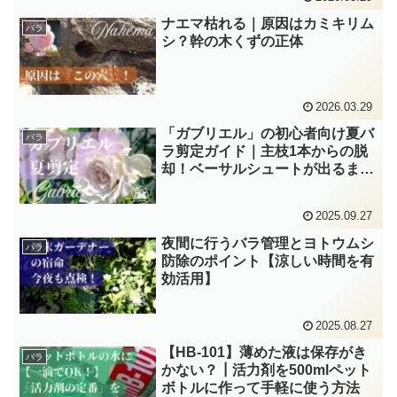
ナエマ枯れる｜原因はカミキリム
バラ
シ？幹の木くずの正体
2026.03.29
「ガブリエル」の初心者向け夏バ
バラ
ラ剪定ガイド｜主枝1本からの脱
却！ベーサルシュートが出るまで
の実体験
2025.09.27
夜間に行うバラ管理とヨトウムシ
バラ
防除のポイント【涼しい時間を有
効活用】
2025.08.27
【HB-101】薄めた液は保存がき
バラ
かない？┃活力剤を500mlペット
ボトルに作って手軽に使う方法