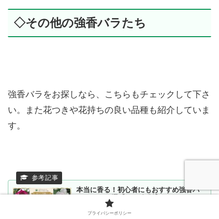
◇その他の強香バラたち
強香バラをお探しなら、こちらもチェックして下さ
い。また花つきや花持ちの良い品種も紹介していま
す。
本当に香る！初心者にもおすすめ強香バ
ラベスト10選【2026年版】
初心者でも育てやすい！100本以上のバラを育てる中
で、本当に香ると感じた強香バラをランキング形式で
プライバシーポリシー
紹介。オデュッセイア・ボレロ・ガブリエル・ナエマ