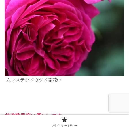
ムンステッドウッド開花中
栽培難易度は優しいです
。
枝は高く伸びず、1mほどでつぼみをつけ始めま
プライバシーポリシー