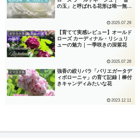
の玉」と呼ばれる花形は唯一無二
の美バラ
2025.07.29
【育てて実感レビュー】オールド
ダマスク系
ローズ カーディナル・リシュリ
ューの魅力｜一季咲きの深紫花
2025.07.28
強香の絞りバラ「バリエガータデ
ダマスク系
ィボローニャ」の育て記録丨棒付
きキャンディみたいな花
2023.12.11