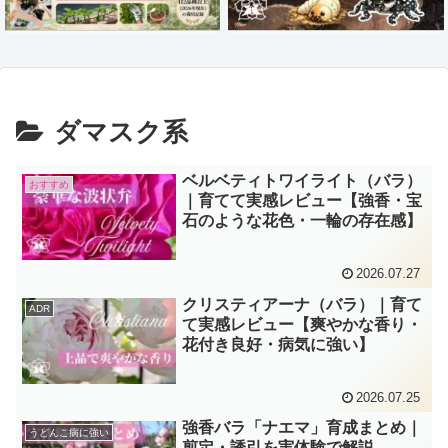
ダマスク系
ベルベティトワイライト（バラ）
おすすめ
｜育てて実感レビュー【強香・宝
石のような花色・一輪の存在感】
2026.07.27
クリスティアーナ（バラ）｜育て
ADR
て実感レビュー【爽やかな香り・
花付き良好・病気に強い】
2026.07.25
強香バラ「ナエマ」育成まとめ｜
うどんこ病に強い
剪定・誘引を実体験で解説