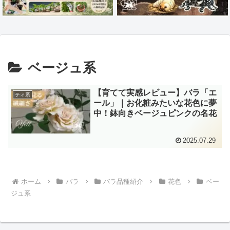
ベージュ系
【育てて実感レビュー】バラ「エ
ティ系
ール」｜お化粧みたいな花色に夢
中！鉢向きベージュピンクの名花
2025.07.29
ホーム
バラ
バラ品種紹介
花色
ベー
ジュ系